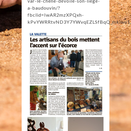
var-le-chene-devoile-son-liege-
a-baudouvin/?
fbclid=IwAR2mzXPQxh-
kPvYWRRtvND3Y7YWvqEZLSfBqQ_mkiwu1J