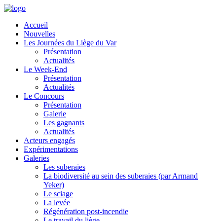
Accueil
Nouvelles
Les Journées du Liège du Var
Présentation
Actualités
Le Week-End
Présentation
Actualités
Le Concours
Présentation
Galerie
Les gagnants
Actualités
Acteurs engagés
Expérimentations
Galeries
Les suberaies
La biodiversité au sein des suberaies (par Armand
Yeker)
Le sciage
La levée
Régénération post-incendie
Le travail du liège