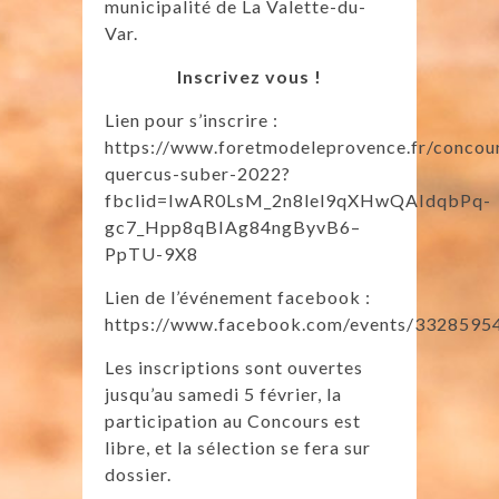
municipalité de La Valette-du-
Var.
Inscrivez vous !
Lien pour s’inscrire :
https://www.foretmodeleprovence.fr/concou
quercus-suber-2022?
fbclid=IwAR0LsM_2n8lel9qXHwQAIdqbPq-
gc7_Hpp8qBIAg84ngByvB6–
PpTU-9X8
Lien de l’événement facebook :
https://www.facebook.com/events/3328595
Les inscriptions sont ouvertes
jusqu’au samedi 5 février, la
participation au Concours est
libre, et la sélection se fera sur
dossier.