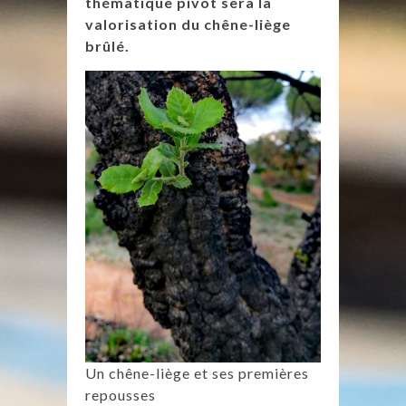
thématique pivot sera la
valorisation du chêne-liège
brûlé.
Un chêne-liège et ses premières
repousses