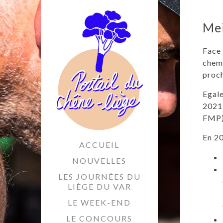
Mei
Face 
chemi
proc
Egale
2021 
FMP)
En 20
ACCUEIL
NOUVELLES
LES JOURNÉES DU
LIÈGE DU VAR
LE WEEK-END
LE CONCOURS