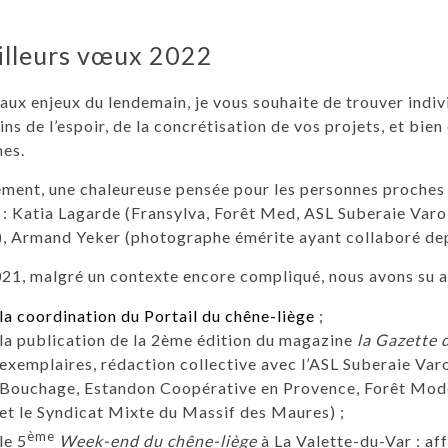
lleurs vœux 2022
aux enjeux du lendemain, je vous souhaite de trouver indiv
ns de l’espoir, de la concrétisation de vos projets, et bie
hes.
ment, une chaleureuse pensée pour les personnes proches 
: Katia Lagarde (Fransylva, Forêt Med, ASL Suberaie Varo
, Armand Yeker (photographe émérite ayant collaboré dep
21, malgré un contexte encore compliqué, nous avons su a
la coordination du Portail du chêne-liège
;
la publication de la 2ème édition du magazine
la Gazette 
exemplaires, rédaction collective avec l’ASL Suberaie Var
Bouchage, Estandon Coopérative en Provence, Forêt Modè
et le Syndicat Mixte du Massif des Maures) ;
ème
le 5
Week-end du chêne-liège
à La Valette-du-Var : a