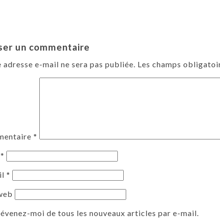
ser un commentaire
 adresse e-mail ne sera pas publiée.
Les champs obligatoi
entaire
*
m
*
il
*
 web
évenez-moi de tous les nouveaux articles par e-mail.