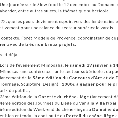
Une journée sur le Slow food le 12 décembre au Domaine d
aborder, entre autres sujets, la thématique subéricole.
22, que les peurs deviennent espoir, vers des lendemains 
ctivement pour une relance du secteur subéricole varois.
 contexte, Forêt Modèle de Provence, coordinateur de ce
uer avec de très nombreux projets
.
s et déjà :
Lors de l’événement Mimosalia,
le samedi 29 janvier à 1
Mimosas, une conférence sur le secteur subéricole : du pas
lancement de la
5ème édition du Concours d’Art et de 
Tournage, Sculpture, Design) :
1000€ à gagner pour le p
prix du public ;
3ème édition de la
Gazette du chêne-liège
(lancement déb
4ème édition des Journées du Liège du Var à la
Villa Noail
6ème édition du Week-end du chêne-liège au
Domaine de 
et bien entendu, la continuité du
Portail du chêne-liège
e