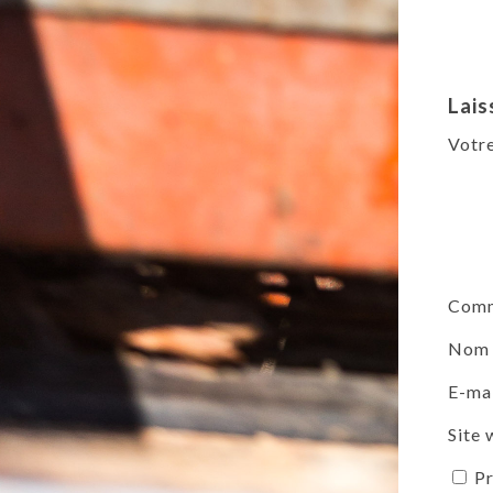
Lais
Votre
Comm
No
E-ma
Site
Pr