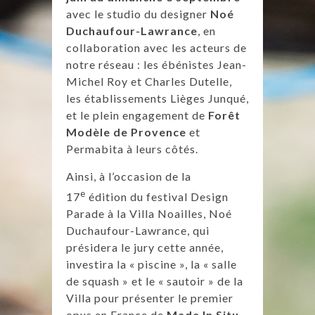
avec le studio du designer
Noé
Duchaufour-Lawrance
, en
collaboration avec les acteurs de
notre réseau : les ébénistes Jean-
Michel Roy et Charles Dutelle,
les établissements Lièges Junqué,
et le plein engagement de
Forêt
Modèle de Provence
et
Permabita à leurs côtés.
Ainsi, à l’occasion de la
e
17
édition du festival Design
Parade à la Villa Noailles, Noé
Duchaufour-Lawrance, qui
présidera le jury cette année,
investira la « piscine », la « salle
de squash » et le « sautoir » de la
Villa pour présenter le premier
opus en France de
Made In Situ