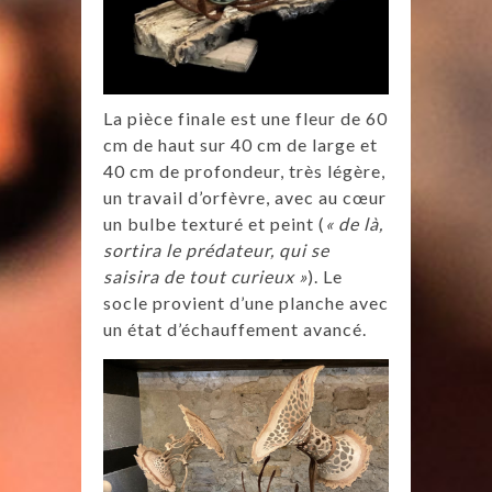
La pièce finale est une fleur de 60
cm de haut sur 40 cm de large et
40 cm de profondeur, très légère,
un travail d’orfèvre, avec au cœur
un bulbe texturé et peint (
« de là,
sortira le prédateur, qui se
saisira de tout curieux »
). Le
socle provient d’une planche avec
un état d’échauffement avancé.