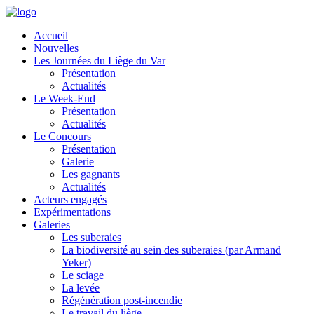
Accueil
Nouvelles
Les Journées du Liège du Var
Présentation
Actualités
Le Week-End
Présentation
Actualités
Le Concours
Présentation
Galerie
Les gagnants
Actualités
Acteurs engagés
Expérimentations
Galeries
Les suberaies
La biodiversité au sein des suberaies (par Armand
Yeker)
Le sciage
La levée
Régénération post-incendie
Le travail du liège