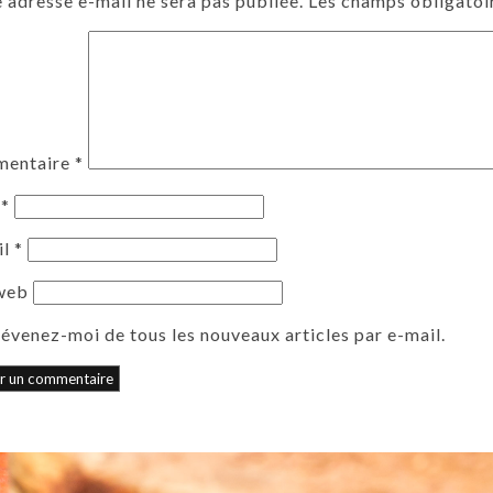
 adresse e-mail ne sera pas publiée.
Les champs obligatoi
entaire
*
m
*
il
*
 web
évenez-moi de tous les nouveaux articles par e-mail.