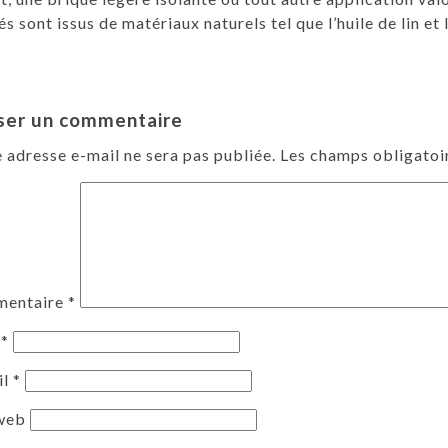
sés sont issus de matériaux naturels tel que l’huile de lin et l
ser un commentaire
 adresse e-mail ne sera pas publiée.
Les champs obligatoi
entaire
*
m
*
il
*
 web