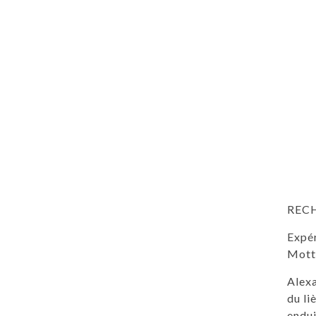
REC
Expér
Mott
Alexa
du li
endui