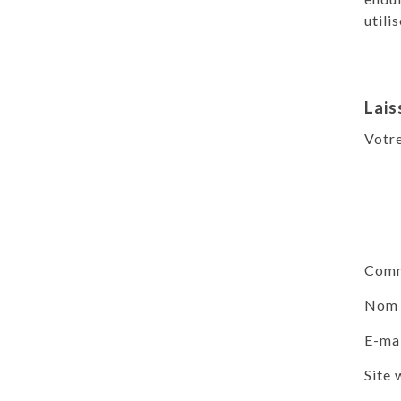
utili
Lais
Votre
Comm
No
E-ma
Site