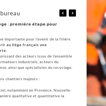
 bureau
̀𝗴𝗲 : 𝗽𝗿𝗲𝗺𝗶𝗲̀𝗿𝗲 𝗲́𝘁𝗮𝗽𝗲 𝗽𝗼𝘂𝗿
 importante pour l’avenir de la filière
rir au liège français une
rte.
éunissant des acteurs issus de l’ensemble
formateurs industriels, acteurs du
nse, ainsi que spécialistes du recyclage.
ois chantiers majeurs :
entiel, notamment en Provence, Nouvelle-
anière qualitative et quantitative la