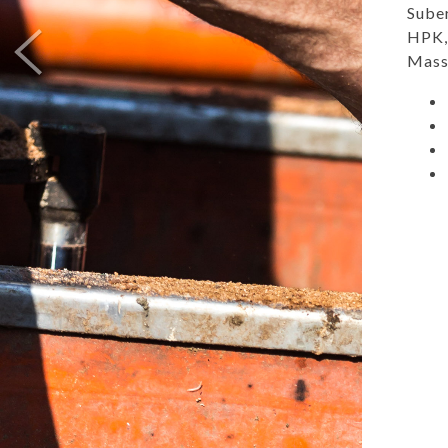
Suber
HPK, 
Massi