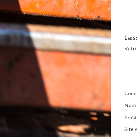
Lais
Votre
Comm
No
E-ma
Site