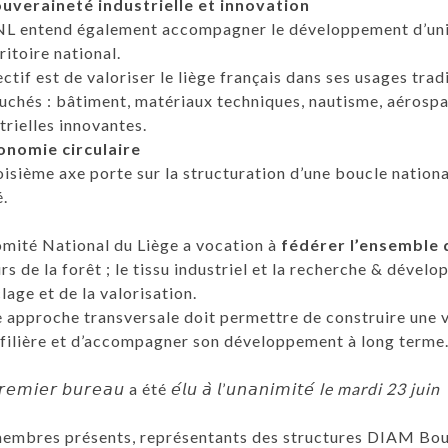
ouveraineté industrielle et innovation
NL entend également accompagner le développement d’unit
rritoire national.
ectif est de valoriser le liège français dans ses usages tra
chés : bâtiment, matériaux techniques, nautisme, aérospat
trielles innovantes.
nomie circulaire
oisième axe porte sur la structuration d’une boucle nationa
.
mité National du Liège a vocation à
fédérer l’ensemble d
rs de la forêt ; le tissu industriel et la recherche & dévelo
lage et de la valorisation.
 approche transversale doit permettre de construire une 
 filière et d’accompagner son développement à long terme
𝘦𝘮𝘪𝘦𝘳 𝘣𝘶𝘳𝘦𝘢𝘶 a été 𝘦́𝘭𝘶 𝘢̀ 𝘭’𝘶𝘯𝘢𝘯𝘪𝘮𝘪𝘵𝘦́
le mardi 23 juin
embres présents, représentants des structures DIAM Bouc