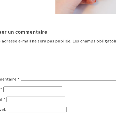
ser un commentaire
 adresse e-mail ne sera pas publiée.
Les champs obligatoi
entaire
*
m
*
il
*
 web