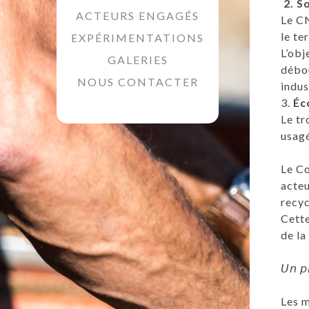
2. S
ACTEURS ENGAGÉS
Le C
le te
EXPÉRIMENTATIONS
L’obj
GALERIES
débou
NOUS CONTACTER
indus
3.
Éco
Le tr
usagé
Le Co
acteu
recyc
Cette
de la
𝘜𝘯 𝘱
Les m