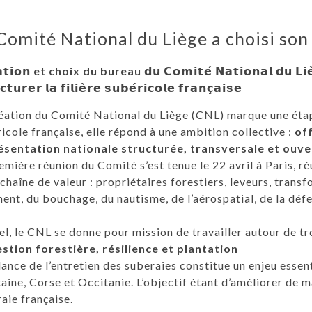
Comité National du Liège a choisi son
𝗮𝘁𝗶𝗼𝗻
et choix du bureau
𝗱𝘂 𝗖𝗼𝗺𝗶𝘁𝗲́ 𝗡𝗮𝘁𝗶𝗼𝗻𝗮𝗹 𝗱𝘂 𝗟𝗶
𝗰𝘁𝘂𝗿𝗲𝗿 𝗹𝗮 𝗳𝗶𝗹𝗶𝗲̀𝗿𝗲 𝘀𝘂𝗯𝗲́𝗿𝗶𝗰𝗼𝗹𝗲 𝗳𝗿𝗮𝗻𝗰̧𝗮𝗶𝘀𝗲
éation du Comité National du Liège (CNL) marque une étape
icole française, elle répond à une ambition collective :
off
ésentation nationale structurée, transversale et ouve
emière réunion du Comité s’est tenue le 22 avril à Paris, r
 chaîne de valeur : propriétaires forestiers, leveurs, trans
ent, du bouchage, du nautisme, de l’aérospatial, de la défe
l, le CNL se donne pour mission de travailler autour de tr
stion forestière, résilience et plantation
lance de l’entretien des suberaies constitue un enjeu ess
aine, Corse et Occitanie. L’objectif étant d’améliorer de m
aie française.