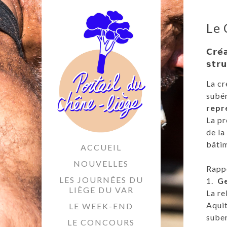
Le 
𝗖𝗿𝗲́
𝘀𝘁𝗿𝘂
La cr
subér
repr
La pr
de la
bâtim
ACCUEIL
NOUVELLES
Rappe
LES JOURNÉES DU
1.
Ge
LIÈGE DU VAR
La re
Aquit
LE WEEK-END
suber
LE CONCOURS