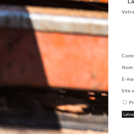
La
Votre
Comm
No
E-ma
Site
Pr