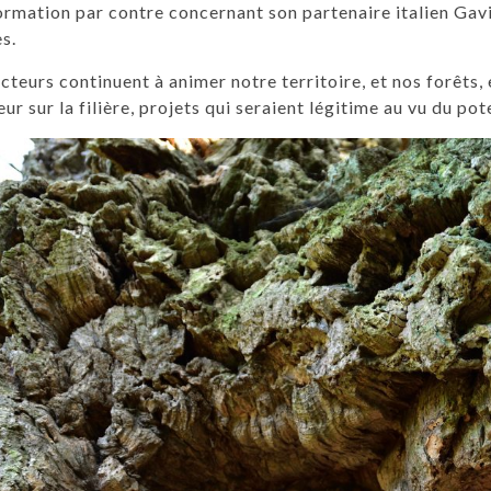
ormation par contre concernant son partenaire italien Gavin
s.
cteurs continuent à animer notre territoire, et nos forêts,
ur sur la filière, projets qui seraient légitime au vu du pot