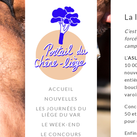
La 
C’est
forc
campa
L’
ASL
10 00
nouve
entiè
bouch
ACCUEIL
varoi
NOUVELLES
Conc
LES JOURNÉES DU
50 et
LIÈGE DU VAR
pour 
LE WEEK-END
Enfin
LE CONCOURS