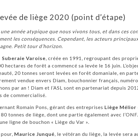
levée de liège 2020 (point d’étape)
 une année atypique que nous vivons tous, et dans ces cond
ément les conséquences. Cependant, les acteurs principa
gne. Petit tour d’horizon
.
 Suberaie Varoise
, créée en 1991, regroupant des proprié
0 hectares de forêt a commencé sa levée le 16 juin. L’objec
auté, 20 tonnes seront levées en forêt domaniale, en parte
rement vendue envers Diam, bouchonnier français, numéro 
ons par an ! Diam et l’ASL sont en partenariat depuis 201
s de commercialisé.
ernant Romain Pons, gérant des entreprises
Liège Mélior
 80 tonnes de liège, dont une partie également avec l’ONF. 
une ligne de bouchon « Liège du Var ».
 pour,
Maurice Junqué
, le vétéran du liège, la levée sera