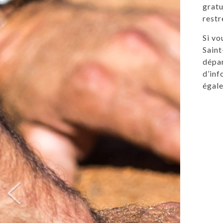
gratu
restr
Si vo
Saint
dépar
d’inf
égale