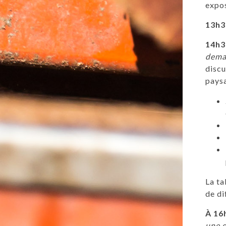
expos
13h3
14h3
dema
discu
paysa
La ta
de di
À 16
une d