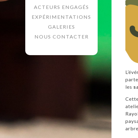
ACTEURS ENGAGÉS
EXPÉRIMENTATIONS
GALERIES
NOUS CONTACTER
L’évé
parte
les
s
Cette
ateli
Rayol
paysa
arbre