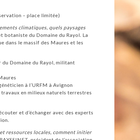
ervation – place limitée)
ements climatiques, quels paysages
et botaniste du Domaine du Rayol. La
ue dans le massif des Maures et les
er du Domaine du Rayol, militant
s Maures
t généticien à l’URFM à Avignon
s travaux en milieux naturels terrestres
écouter et d’échanger avec des experts
ion.
et ressources locales, comment initier
FRAYSSINET, président de l’association