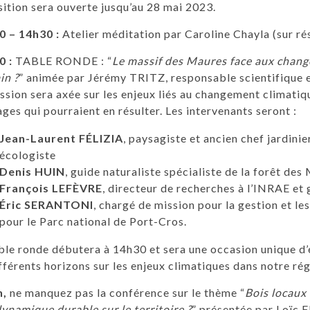
ition sera ouverte jusqu’au 28 mai 2023.
0 – 14h30 :
Atelier méditation par Caroline Chayla (sur rés
0 :
TABLE RONDE : “
Le massif des Maures face aux chang
in ?
” animée par Jérémy TRITZ, responsable scientifique 
ssion sera axée sur les enjeux liés au changement climatiq
ges qui pourraient en résulter. Les intervenants seront :
Jean-Laurent FÉLIZIA
, paysagiste et ancien chef jardini
écologiste
Denis HUIN
, guide naturaliste spécialiste de la forêt de
François LEFÈVRE
, directeur de recherches à l’INRAE e
Éric SERANTONI
, chargé de mission pour la gestion et le
pour le Parc national de Port-Cros.
ble ronde débutera à 14h30 et sera une occasion unique d’
fférents horizons sur les enjeux climatiques dans notre rég
h,
ne manquez pas la conférence sur le thème “
Bois locaux 
ynamique durable sur le territoire ?
” présentée par Loïc 