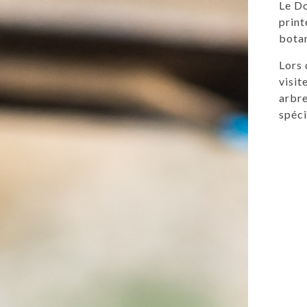
Le Do
print
bota
Lors 
visit
arbre
spéci