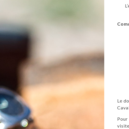
L
Comm
Le do
Caval
Pour
visit