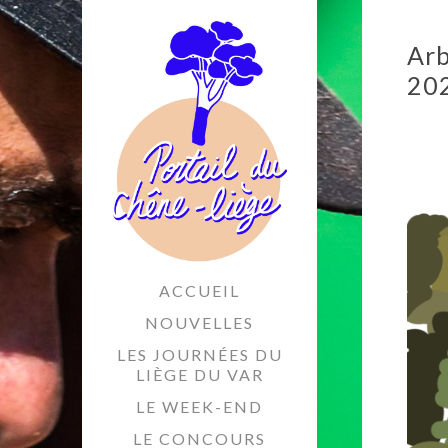
Arb
202
ACCUEIL
NOUVELLES
LES JOURNÉES DU
LIÈGE DU VAR
LE WEEK-END
LE CONCOURS