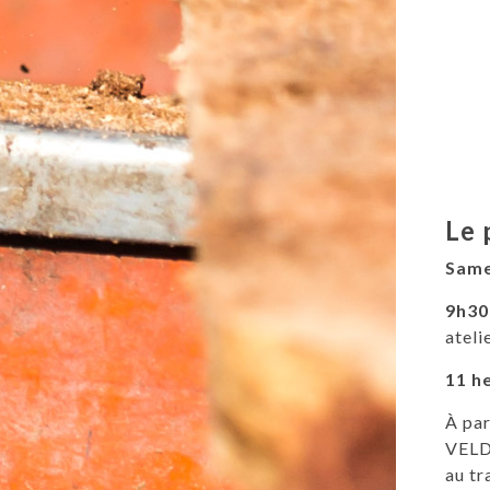
Le
Sam
9h30
ateli
11 he
À par
VELDE
au tr