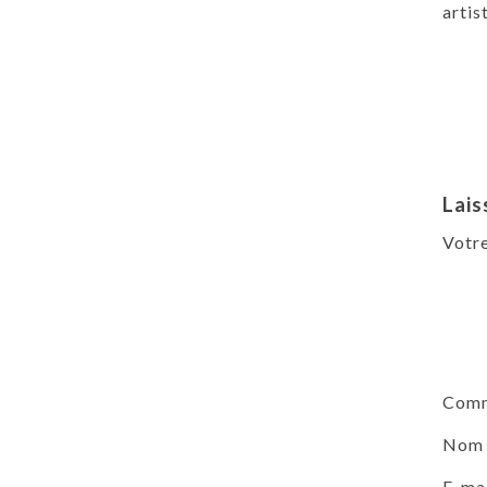
artis
Lais
Votre
Comm
No
E-ma