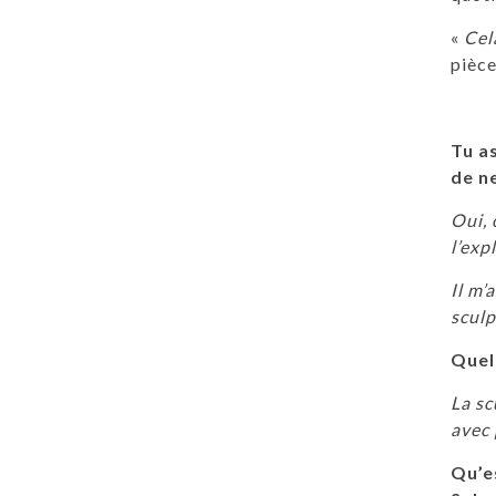
«
Cel
pièce
Tu a
de ne
Oui, 
l’exp
Il m’
sculp
Quell
La sc
avec 
Qu’e