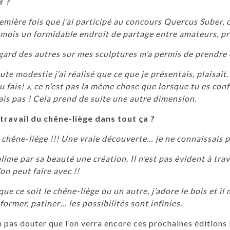
r ?
emière fois que j’ai participé au concours Quercus Suber, c
mois un formidable endroit de partage entre amateurs, pro
gard des autres sur mes sculptures m’a permis de prendre 
ute modestie j’ai réalisé que ce que je présentais, plaisait.
u fais! », ce n’est pas la même chose que lorsque tu es con
is pas ! Cela prend de suite une autre dimension.
 travail du chêne-liège dans tout ça ?
 chêne-liège !!! Une vraie découverte… je ne connaissais p
blime par sa beauté une création. Il n’est pas évident à trav
’on peut faire avec !!
que ce soit le chêne-liège ou un autre, j’adore le bois et il 
former, patiner… les possibilités sont infinies.
n pas douter que l’on verra encore ces prochaines éditions l