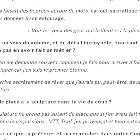
a faisait des heureux autour de moi
», car oui, sa pratique 
s données à son entourage.
«
Voir les yeux des gens qui brillent est la pl
s un sens du volume, et du détail incroyable, pourtant 
 pas en avoir fait un métier ?
on me demande souvent comment je fais pour arriver à fair
liquer car j’en suis le premier étonné.
arrive secrètement de rêver que j’aurais pu, peut-être, deve
ture.
e place a la sculpture dans ta vie du coup ?
ulpture ne prend pas autant de place que si j’en avais fait m
plusieurs passions : VTT, Trail, jeu provençal et bien ente
st-ce que tu préfères et tu recherches dans notre Co