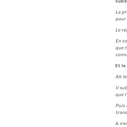
Sube
La pr
pour 
Le re
En to
que t
conna
Et le
Ah le
Il su
que l
Puis 
trans
A n’e