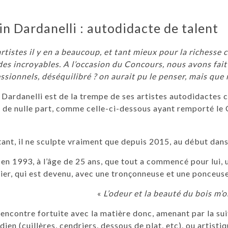
in Dardanelli : autodidacte de talent
rtistes il y en a beaucoup, et tant mieux pour la richesse cu
des incroyables. A l’occasion du Concours, nous avons fait
ssionnels, déséquilibré ? on aurait pu le penser, mais que
 Dardanelli est de la trempe de ses artistes autodidactes 
 de nulle part, comme celle-ci-dessous ayant remporté le
ant, il ne sculpte vraiment que depuis 2015, au début dans 
 en 1993, à l’âge de 25 ans, que tout a commencé pour lui, 
vier, qui est devenu, avec une tronçonneuse et une ponceus
«
L’odeur et la beauté du bois m’o
encontre fortuite avec la matière donc, amenant par la suit
dien (cuillères, cendriers, dessous de plat, etc), ou artistiq