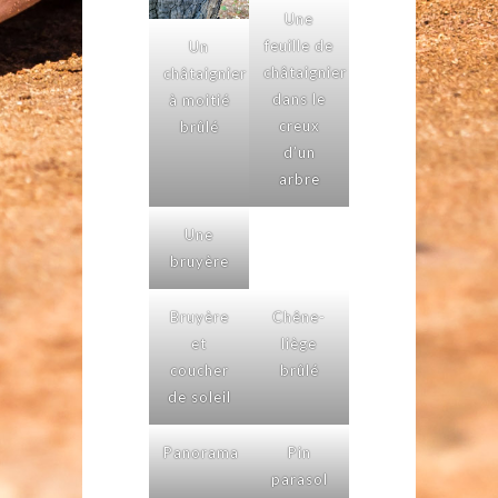
Une
feuille de
Un
châtaignier
châtaignier
dans le
à moitié
creux
brûlé
d’un
arbre
Une
bruyère
Bruyère
Chêne-
et
liège
coucher
brûlé
de soleil
Panorama
Pin
parasol