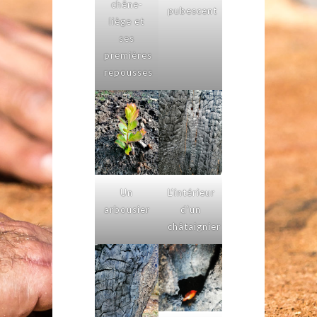
chêne-
pubescent
liège et
ses
premières
repousses
Un
L’intérieur
arbousier
d’un
châtaignier