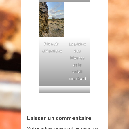
Pin noir
La plaine
d’Autriche
des
Maures
et le
soleil
couchant
Laisser un commentaire
Votre adresse e-mail ne sera pas