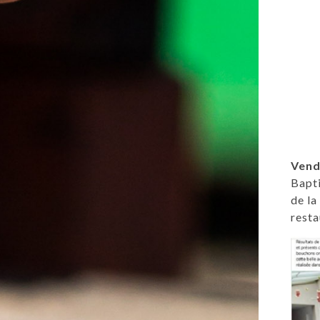
Vend
Bapti
de la
resta