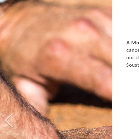
A Mo
cance
ont c
Soust