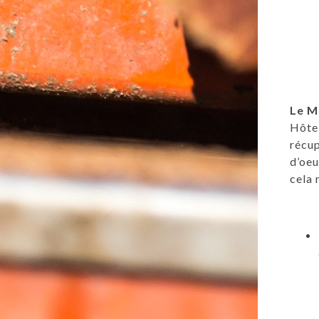
Le M
Hôtel
récup
d’oeu
cela 