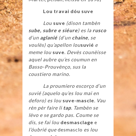
Lou travai dóu suve
Lou
suve
(dison tambèn
sube, subre e siéure
) es la
rusco
d’un
aglanié
(d’un
chaine
, se
voulès) qu’apellon lou
suvié
e
meme lou
suve
.
Devès counèisse
aquel aubre qu’es coumun en
Basso-Prouvènço, sus la
coustiero marino.
La proumiero escorço d’un
suvié (aquelo qu’es lou mai en
deforo) es lou
suve-mascle
. Vau
rèn pèr faire li
tap
. Tambèn se
lèvo e se gardo pas. Coume se
dis, se fai lou
desmasclage
e
l’óubrié que
desmasclo
es lou