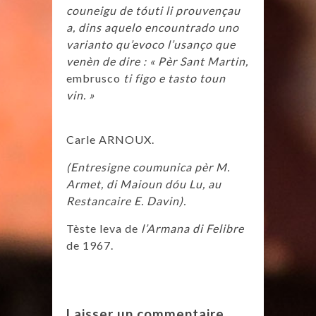
couneigu de tóuti li prouvençau
a, dins aquelo encountrado uno
varianto qu’evoco l’usanço que
venèn de dire : « Pèr Sant Martin,
embrusco
ti figo e tasto toun
vin. »
Dr
Carle ARNOUX.
(Entresigne coumunica pèr M.
Armet, di Maioun dóu Lu, au
Restancaire E. Davin).
Tèste leva de
l’Armana di Felibre
de 1967.
Laisser un commentaire