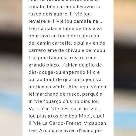
coualo, bèn entendu levavon la
rusco deis aubre, li ’vié lou
levaire
e li ’vié lou
camalaire
…
Lou camalaire fahié de fais e va
pourtavo au bord dei routo ou
dei camin carretié, e pui avien de
carreto emé de chivau e de muou,
traspourtavon la rusco à uno
grando plaço…fahien de pilo de
dès-douge-quienge milo kilò e
pui au bout de quaranto jour va
metien en vènto. Alor aqui venien
lei marchand de rusco, perqué n’
in ’vié fouarço d’usino dins lou
Var : n’ in ’vié à Freju, n’ in ’vié…
lou plus gros èro Lou Muei, e pui
li ’vié La Gardo-Frenet, Vidauban,
Leis Arc ounte avien d’usino pèr