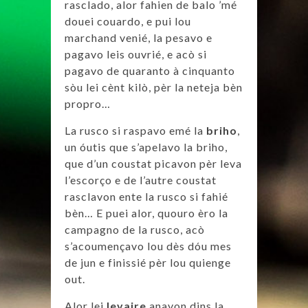
rasclado, alor fahien de balo ’mé
douei couardo, e pui lou
marchand venié, la pesavo e
pagavo leis ouvrié, e acò si
pagavo de quaranto à cinquanto
sòu lei cènt kilò, pèr la neteja bèn
propro…
La rusco si raspavo emé la
briho
,
un óutis que s’apelavo la briho,
que d’un coustat picavon pèr leva
l’escorço e de l’autre coustat
rasclavon ente la rusco si fahié
bèn… E puei alor, quouro èro la
campagno de la rusco, acò
s’acoumençavo lou dès dóu mes
de jun e finissié pèr lou quienge
out.
Alor lei
levaire
anavon dins la