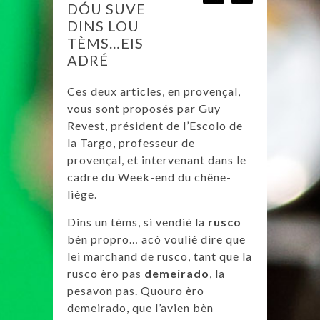
DÓU SUVE
DINS LOU
TÈMS…EIS
ADRÉ
Ces deux articles, en provençal,
vous sont proposés par Guy
Revest, président de l’Escolo de
la Targo, professeur de
provençal, et intervenant dans le
cadre du Week-end du chêne-
liège.
Dins un tèms, si vendié la
rusco
bèn propro… acò voulié dire que
lei marchand de rusco, tant que la
rusco èro pas
demeirado
, la
pesavon pas. Quouro èro
demeirado, que l’avien bèn