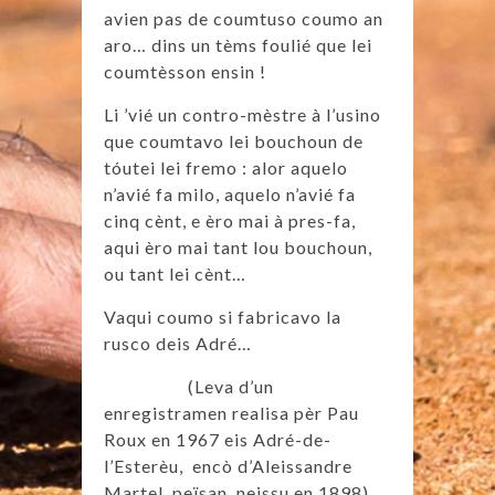
avien pas de coumtuso coumo an
aro… dins un tèms foulié que lei
coumtèsson ensin !
Li ’vié un contro-mèstre à l’usino
que coumtavo lei bouchoun de
tóutei lei fremo : alor aquelo
n’avié fa milo, aquelo n’avié fa
cinq cènt, e èro mai à pres-fa,
aqui èro mai tant lou bouchoun,
ou tant lei cènt…
Vaqui coumo si fabricavo la
rusco deis Adré…
(Leva d’un
enregistramen realisa pèr Pau
Roux en 1967 eis Adré-de-
l’Esterèu, encò d’Aleissandre
Martel, peïsan, neissu en 1898)