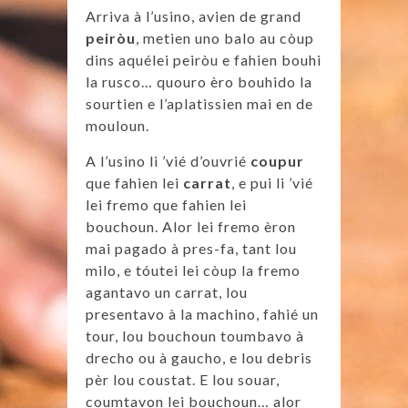
Arriva à l’usino, avien de grand
peiròu
, metien uno balo au còup
dins aquélei peiròu e fahien bouhi
la rusco… quouro èro bouhido la
sourtien e l’aplatissien mai en de
mouloun.
A l’usino li ’vié d’ouvrié
coupur
que fahien lei
carrat
, e pui li ’vié
lei fremo que fahien lei
bouchoun. Alor lei fremo èron
mai pagado à pres-fa, tant lou
milo, e tóutei lei còup la fremo
agantavo un carrat, lou
presentavo à la machino, fahié un
tour, lou bouchoun toumbavo à
drecho ou à gaucho, e lou debris
pèr lou coustat. E lou souar,
coumtavon lei bouchoun… alor