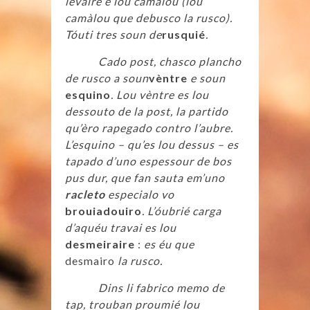
levaire e lou camàlou (lou
camàlou que debusco la rusco).
Tóuti tres soun de
rusquié
.
Cado post, chasco plancho
de rusco a soun
vèntre
e soun
esquino
. Lou vèntre es lou
dessouto de la post, la partido
qu’èro rapegado contro l’aubre.
L’esquino – qu’es lou dessus – es
tapado d’uno espessour de bos
pus dur, que fan sauta em’uno
racleto
especialo vo
brouiadouiro
. L’óubrié carga
d’aquéu travai es lou
desmeiraire
:
es éu que
desmairo
la rusco.
Dins li fabrico memo de
tap, trouban proumié lou