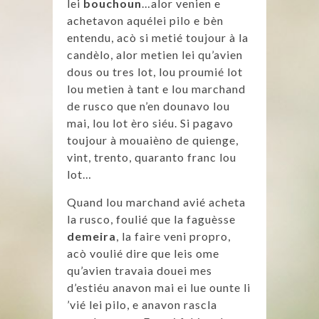
lei
bouchoun
…alor venien e
achetavon aquélei pilo e bèn
entendu, acò si metié toujour à la
candèlo, alor metien lei qu’avien
dous ou tres lot, lou proumié lot
lou metien à tant e lou marchand
de rusco que n’en dounavo lou
mai, lou lot èro siéu. Si pagavo
toujour à mouaièno de quienge,
vint, trento, quaranto franc lou
lot…
Quand lou marchand avié acheta
la rusco, foulié que la faguèsse
demeira
, la faire veni propro,
acò voulié dire que leis ome
qu’avien travaia douei mes
d’estiéu anavon mai ei lue ounte li
’vié lei pilo, e anavon rascla