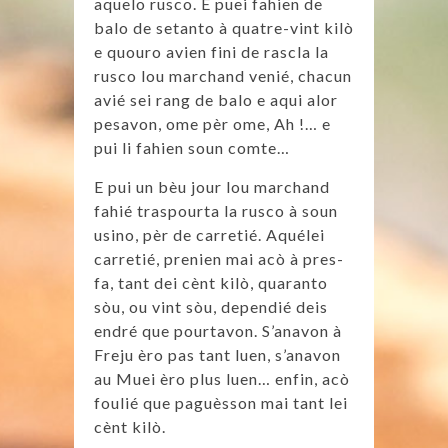
aquelo rusco. E puei fahien de
balo de setanto à quatre-vint kilò
e quouro avien fini de rascla la
rusco lou marchand venié, chacun
avié sei rang de balo e aqui alor
pesavon, ome pèr ome, Ah !… e
pui li fahien soun comte…
E pui un bèu jour lou marchand
fahié traspourta la rusco à soun
usino, pèr de carretié. Aquélei
carretié, prenien mai acò à pres-
fa, tant dei cènt kilò, quaranto
sòu, ou vint sòu, dependié deis
endré que pourtavon. S’anavon à
Freju èro pas tant luen, s’anavon
au Muei èro plus luen… enfin, acò
foulié que paguèsson mai tant lei
cènt kilò.