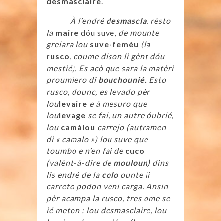
desmasclaire
.
À l’endré
desmascla
, rèsto
la
maire
dóu suve,
de mounte
greiara lou
suve-femèu
(la
rusco
,
coume dison li gènt dóu
mestié). Es acò que sara la matèri
proumiero di
bouchounié.
Esto
rusco, dounc, es levado pèr
lou
levaire
e à mesuro que
lou
levage
se fai, un autre óubrié,
lou
camàlou
carrejo (autramen
di « camalo ») lou suve que
toumbo e n’en fai de
cuco
(valènt-à-dire de
mouloun
) dins
lis endré de la
colo
ounte li
carreto podon veni carga. Ansin
pèr acampa la rusco, tres ome se
ié meton : lou desmasclaire, lou