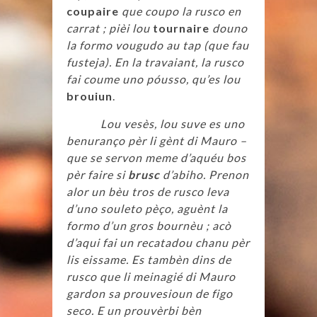
coupaire
que coupo la rusco en
carrat ; pièi lou
tournaire
douno
la formo vougudo au tap (que fau
fusteja). En la travaiant, la rusco
fai coume uno póusso, qu’es lou
brouiun
.
Lou vesès, lou suve es uno
benuranço pèr li gènt di Mauro –
que se servon meme d’aquéu bos
pèr faire si
brusc
d’abiho. Prenon
alor un bèu tros de rusco leva
d’uno souleto pèço, aguènt la
formo d’un gros bournèu ; acò
d’aqui fai un recatadou chanu pèr
lis eissame. Es tambèn dins de
rusco que li meinagié di Mauro
gardon sa prouvesioun de figo
seco. E un prouvèrbi bèn