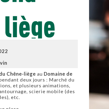
2022
vin
du Chêne-liège
au
Domaine de
pendant deux jours : Marché du
ions, et plusieurs animations,
antournage, scierie mobile (des
es), etc.
ur place.