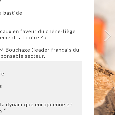
e
a bastide
ocaux en faveur du chêne-liège
ment la filière ? »
AM Bouchage (leader français du
sponsable secteur.
re
s
 la dynamique européenne en
s “