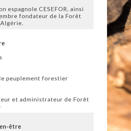
tion espagnole CESEFOR, ainsi
membre fondateur de la Forêt
Algérie.
re
s
le peuplement forestier
teur et administrateur de Forêt
e
ien-être