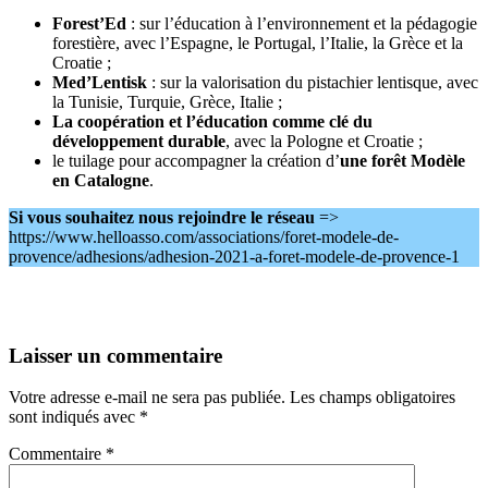
Forest’Ed
: sur l’éducation à l’environnement et la pédagogie
forestière, avec l’Espagne, le Portugal, l’Italie, la Grèce et la
Croatie ;
Med’Lentisk
: sur la valorisation du pistachier lentisque, avec
la Tunisie, Turquie, Grèce, Italie ;
La coopération et l’éducation comme clé du
développement durable
, avec la Pologne et Croatie ;
le tuilage pour accompagner la création d’
une forêt Modèle
en Catalogne
.
Si vous souhaitez nous rejoindre le réseau
=>
https://www.helloasso.com/associations/foret-modele-de-
provence/adhesions/adhesion-2021-a-foret-modele-de-provence-1
Laisser un commentaire
Votre adresse e-mail ne sera pas publiée.
Les champs obligatoires
sont indiqués avec
*
Commentaire
*