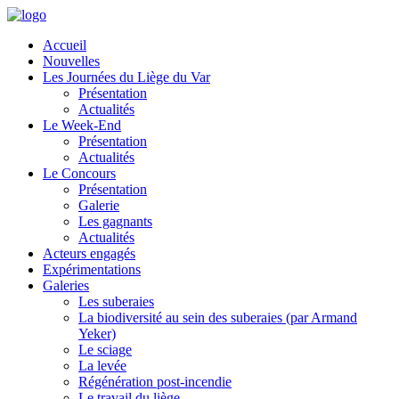
Accueil
Nouvelles
Les Journées du Liège du Var
Présentation
Actualités
Le Week-End
Présentation
Actualités
Le Concours
Présentation
Galerie
Les gagnants
Actualités
Acteurs engagés
Expérimentations
Galeries
Les suberaies
La biodiversité au sein des suberaies (par Armand
Yeker)
Le sciage
La levée
Régénération post-incendie
Le travail du liège