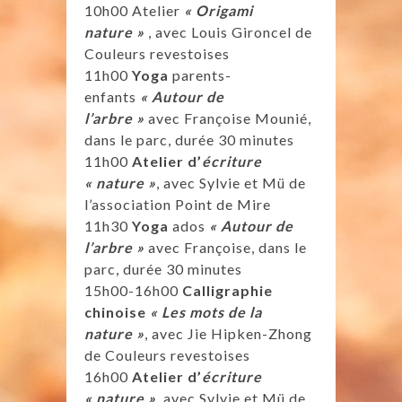
10h00 Atelier
« Origami
nature »
, avec Louis Gironcel de
Couleurs revestoises
11h00
Yoga
parents-
enfants
« Autour de
l’arbre »
avec Françoise Mounié,
dans le parc, durée 30 minutes
11h00
Atelier d’
écriture
« nature »
, avec Sylvie et Mü de
l’association Point de Mire
11h30
Yoga
ados
« Autour de
l’arbre »
avec Françoise, dans le
parc, durée 30 minutes
15h00-16h00
Calligraphie
chinoise
« Les mots de la
nature »
, avec Jie Hipken-Zhong
de Couleurs revestoises
16h00
Atelier d’
écriture
« nature »
, avec Sylvie et Mü de