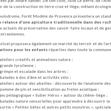
sées par André Sandel. De son côté, Julie Le Berre, de l’Ate
r de la construction en terre crue et liège, mêlant écologi
ulodrome, Forêt Modèle de Provence présentera un stand c
la
relance d’une apiculture traditionnelle dans des ruch
x actuels de préservation des savoir-faire locaux et de ge
terranéennes.
stival proposera également un marché du terroir et de l’ar
ations pour les enfants
réparties dans toute la commun
ateliers créatifs et animations nature ;
grande tyrolienne ;
grimpe et escalade dans les arbres ;
balades à dos d’âne et activités vélo ;
ateliers autour des abeilles : découverte de l’anatomie des 
pomme de pin et sensibilisation au frelon asiatique ;
jeu pédagogique « Suber Héros » autour du chêne-liège ;
balades nature sensorielles pour apprendre à découvrir la 
sortie « Petites bêtes et autres petits monstres », spéci