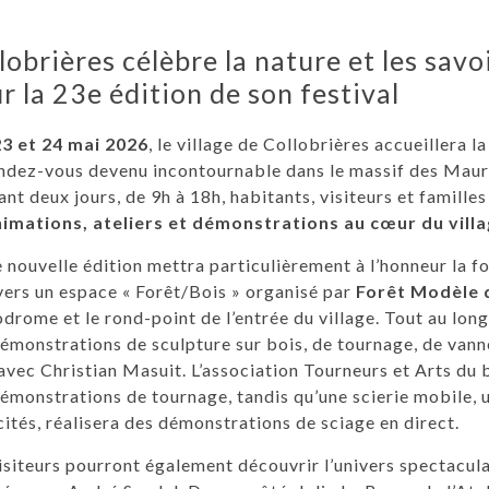
lobrières célèbre la nature et les savo
r la 23e édition de son festival
23 et 24 mai 2026
, le village de Collobrières accueillera l
ndez-vous devenu incontournable dans le massif des Maur
nt deux jours, de 9h à 18h, habitants, visiteurs et famille
nimations, ateliers et démonstrations au cœur du vill
 nouvelle édition mettra particulièrement à l’honneur la fo
vers un espace « Forêt/Bois » organisé par
Forêt Modèle 
drome et le rond-point de l’entrée du village. Tout au long
émonstrations de sculpture sur bois, de tournage, de vanne
avec Christian Masuit. L’association Tourneurs et Arts d
émonstrations de tournage, tandis qu’une scierie mobile, 
ités, réalisera des démonstrations de sciage en direct.
isiteurs pourront également découvrir l’univers spectacula