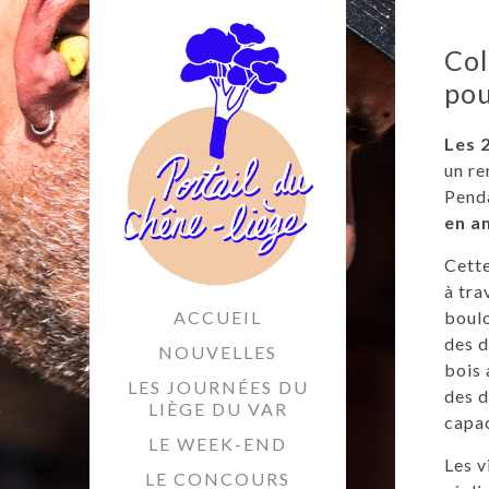
Col
pou
Les 
un re
Penda
en a
Cette
à tra
ACCUEIL
boulo
des d
NOUVELLES
bois 
LES JOURNÉES DU
des d
LIÈGE DU VAR
capac
LE WEEK-END
Les v
LE CONCOURS