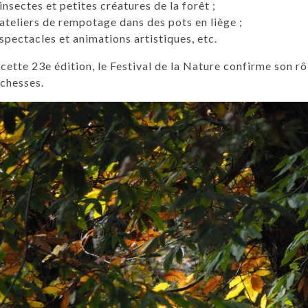
insectes et petites créatures de la forêt ;
ateliers de rempotage dans des pots en liège ;
spectacles et animations artistiques, etc.
cette 23e édition, le Festival de la Nature confirme son r
ichesses.