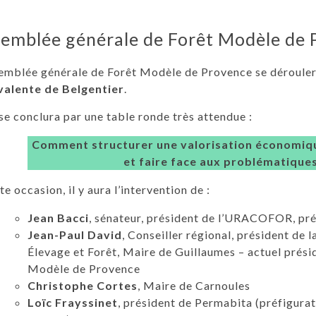
emblée générale de Forêt Modèle de
emblée générale de Forêt Modèle de Provence se dérouler
valente de Belgentier
.
se conclura par une table ronde très attendue :
Comment structurer une valorisation économiqu
et faire face aux problématiques
te occasion, il y aura l’intervention de :
Jean Bacci
, sénateur, président de l’URACOFOR, 
Jean-Paul David
, Conseiller régional, président de 
Élevage et Forêt, Maire de Guillaumes – actuel prési
Modèle de Provence
Christophe Cortes
, Maire de Carnoules
Loïc Frayssinet
, président de Permabita (préfigurat