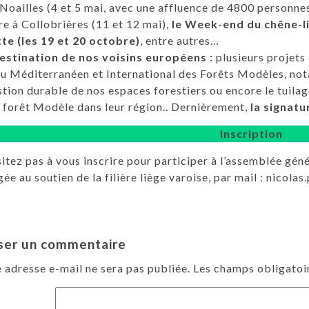
 Noailles (4 et 5 mai, avec une affluence de 4800 personnes
e à Collobrières (11 et 12 mai),
le Week-end du chêne-l
te (les 19 et 20 octobre)
, entre autres…
estination de nos voisins européens :
plusieurs projets
u Méditerranéen et International des Forêts Modèles, not
stion durable de nos espaces forestiers ou encore le tuila
 forêt Modèle dans leur région.. Dernièrement,
la signat
Inscription
itez pas à vous inscrire pour participer à l’assemblée gé
ée au soutien de la filière liège varoise, par mail :
nicolas
ser un commentaire
 adresse e-mail ne sera pas publiée.
Les champs obligatoi