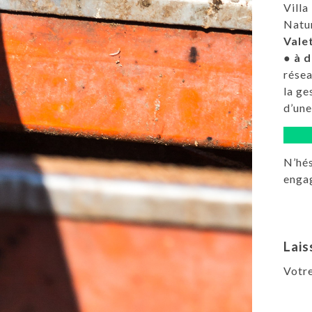
Villa
Natur
Valet
●
à d
résea
la ge
d’une
N’hés
engag
Lais
Votre