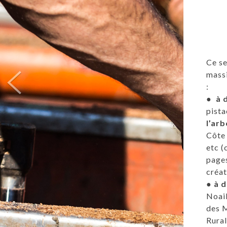
Ce se
massi
:
●
à d
pista
l’ar
Côte 
etc (
pages
créat
●
à d
Noail
des M
Rural