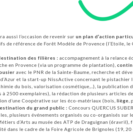
ra aussi l’occasion de revenir sur
un plan d’action partic
fs de référence de Forêt Modèle de Provence (l’Etoile, le
estination des filières :
accompagnement à la relance 
che en Provence (via un programme de plantation),
contin
bousier
avec le PNR de la Sainte-Baume, recherche et déve
d’Azur et la start-up NissActive concernant le pistachier le
chimie du bois, valorisation cosmétique,..), la publication 
 à 2500 exemplaires), la rédaction de plusieurs articles de 
ion d’une Coopérative sur les éco-matériaux (bois,
liège
, 
estination du grand public :
Concours QUERCUS SUBER d’A
les, plusieurs événements organisés ou co-organisés sur le
étiers d’Arts au musée des ATP de Draguignan (6ravril), 
ité dans le cadre de la Foire Agricole de Brignoles (19, 20 e