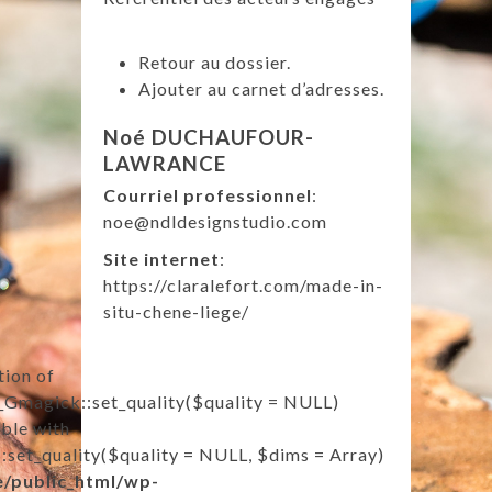
Retour au dossier.
Ajouter au carnet d’adresses.
Noé
DUCHAUFOUR-
LAWRANCE
Courriel professionnel
:
noe@ndldesignstudio.com
Site internet
:
https://claralefort.com/made-in-
situ-chene-liege/
tion of
Gmagick::set_quality($quality = NULL)
ble with
set_quality($quality = NULL, $dims = Array)
e/public_html/wp-