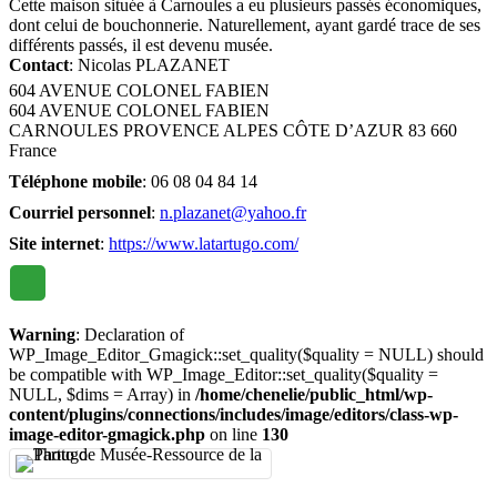
Cette maison située à Carnoules a eu plusieurs passés économiques,
dont celui de bouchonnerie. Naturellement, ayant gardé trace de ses
différents passés, il est devenu musée.
Contact
:
Nicolas
PLAZANET
604 AVENUE COLONEL FABIEN
604 AVENUE COLONEL FABIEN
CARNOULES
PROVENCE ALPES CÔTE D’AZUR
83 660
France
Téléphone mobile
:
06 08 04 84 14
Courriel personnel
:
n.plazanet@yahoo.fr
Site internet
:
https://www.latartugo.com/
Warning
: Declaration of
WP_Image_Editor_Gmagick::set_quality($quality = NULL) should
be compatible with WP_Image_Editor::set_quality($quality =
NULL, $dims = Array) in
/home/chenelie/public_html/wp-
content/plugins/connections/includes/image/editors/class-wp-
image-editor-gmagick.php
on line
130