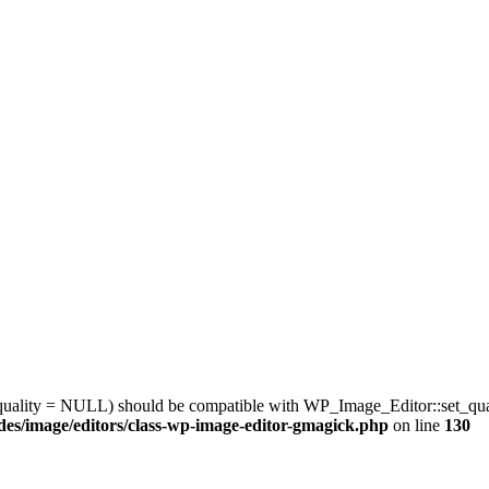
quality = NULL) should be compatible with WP_Image_Editor::set_qua
des/image/editors/class-wp-image-editor-gmagick.php
on line
130