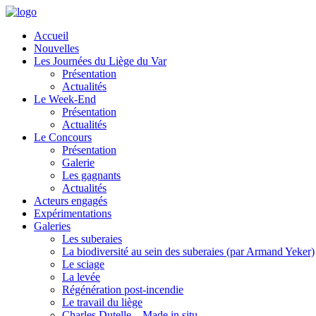
Accueil
Nouvelles
Les Journées du Liège du Var
Présentation
Actualités
Le Week-End
Présentation
Actualités
Le Concours
Présentation
Galerie
Les gagnants
Actualités
Acteurs engagés
Expérimentations
Galeries
Les suberaies
La biodiversité au sein des suberaies (par Armand Yeker)
Le sciage
La levée
Régénération post-incendie
Le travail du liège
Charles Dutelle – Made in situ