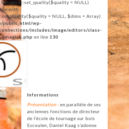
Gmagick::set_quality($quality = NULL)
ble with
set_quality($quality = NULL, $dims = Array)
e/public_html/wp-
connections/includes/image/editors/class-
-gmagick.php
on line
130
Informations
Présentation :
en parallèle de ses
anciennes fonctions de directeur
de l’école de tournage sur bois
Escoulen, Daniel Kaag s’adonne