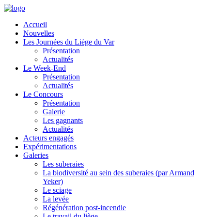
Accueil
Nouvelles
Les Journées du Liège du Var
Présentation
Actualités
Le Week-End
Présentation
Actualités
Le Concours
Présentation
Galerie
Les gagnants
Actualités
Acteurs engagés
Expérimentations
Galeries
Les suberaies
La biodiversité au sein des suberaies (par Armand
Yeker)
Le sciage
La levée
Régénération post-incendie
Le travail du liège