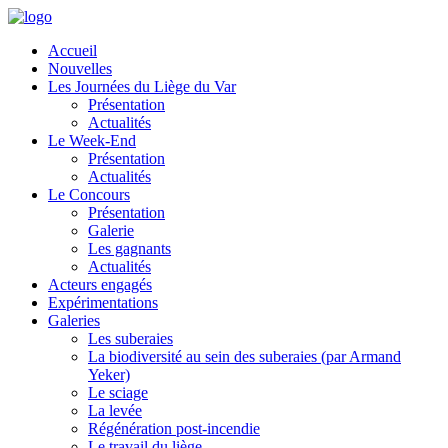
Accueil
Nouvelles
Les Journées du Liège du Var
Présentation
Actualités
Le Week-End
Présentation
Actualités
Le Concours
Présentation
Galerie
Les gagnants
Actualités
Acteurs engagés
Expérimentations
Galeries
Les suberaies
La biodiversité au sein des suberaies (par Armand
Yeker)
Le sciage
La levée
Régénération post-incendie
Le travail du liège