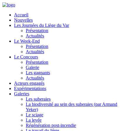
Accueil
Nouvelles
Les Journées du Liège du Var
Présentation
Actualités
Le Week-End
Présentation
Actualités
Le Concours
Présentation
Galerie
Les gagnants
Actualités
Acteurs engagés
Expérimentations
Galeries
Les suberaies
La biodiversité au sein des suberaies (par Armand
Yeker)
Le sciage
La levée
Régénération post-incendie
Le travail du liège